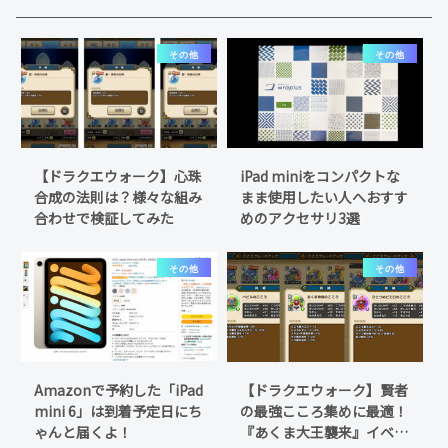
その他
その他
【ドラクエウォーク】心珠
iPad miniをコンパクトな
合成の法則は？様々な組み
まま使用したい人へおすす
合わせで検証してみた
めのアクセサリ3選
その他
その他
Amazonで予約した「iPad
【ドラクエウォーク】賢者
mini 6」は到着予定日にち
の最強こころ集めに最適！
ゃんと届くよ！
『あくま大王襲来』イベン