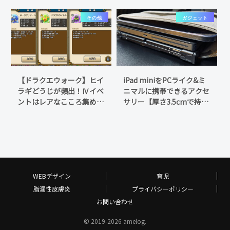
ト
その他
ガジェット
【ドラクエウォーク】ヒイ
iPad miniをPCライク&ミ
ラギどうじが頻出！Ⅳイベ
ニマルに携帯できるアクセ
ントはレアなこころ集めに
サリー【厚さ3.5cmで持ち
最適
運び】
WEBデザイン
育児
脂漏性皮膚炎
プライバシーポリシー
お問い合わせ
© 2019-2026 amelog.