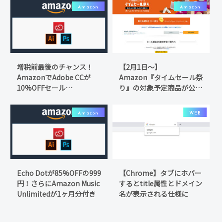
Amazon
Amazon
増税前最後のチャンス！
【2月1日～】
AmazonでAdobe CCが
Amazon『タイムセール祭
10%OFFセール
り』の対象予定商品が公開
【9/23(月)23:59まで】
中！
Amazon
WEB
Echo Dotが85%OFFの999
【Chrome】タブにホバー
円！さらにAmazon Music
するとtitle属性とドメイン
Unlimitedが1ヶ月分付き
名が表示される仕様に