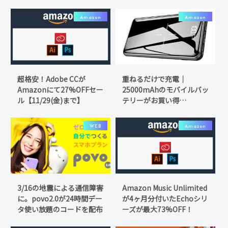
Amazon
Amazon
超格安！Adobe CCが
重ねるだけで充電｜
Amazonにて27%OFFセー
25000mAhのモバイルバッ
ル【11/29(金)まで】
テリーがお買い得
【Amazonタイムセール】
WEB
Amazon
3/16の地震による通信障害
Amazon Music Unlimited
に。povo2.0が24時間デー
が4ヶ月分付いたEchoシリ
タ使い放題のコードを配布
ーズが最大73%OFF！