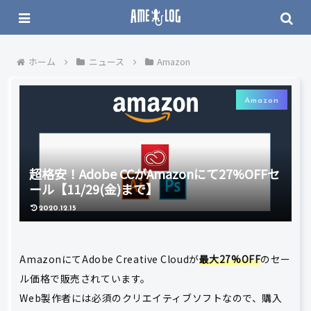
ホーム
ニュース
Amazon
Amazon
超格安！Adobe CCがAmazonにて27%OFFセ
ール【11/29(金)まで】
2020.12.15
AmazonにてAdobe Creative Cloudが
最大
27%OFF
のセー
ル価格で販売されています。
Web製作者には必須のクリエイティブソフトなので、購入