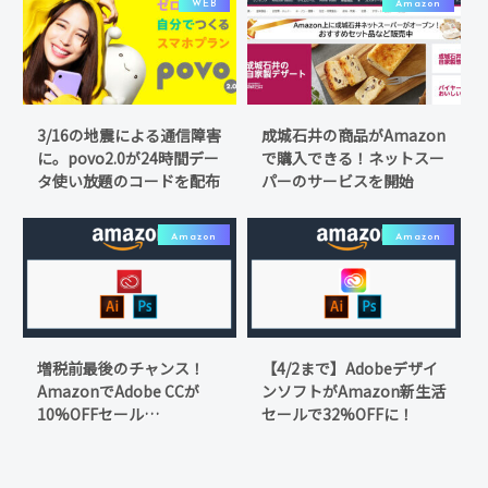
WEB
Amazon
3/16の地震による通信障害
成城石井の商品がAmazon
に。povo2.0が24時間デー
で購入できる！ネットスー
タ使い放題のコードを配布
パーのサービスを開始
Amazon
Amazon
増税前最後のチャンス！
【4/2まで】Adobeデザイ
AmazonでAdobe CCが
ンソフトがAmazon新生活
10%OFFセール
セールで32%OFFに！
【9/23(月)23:59まで】