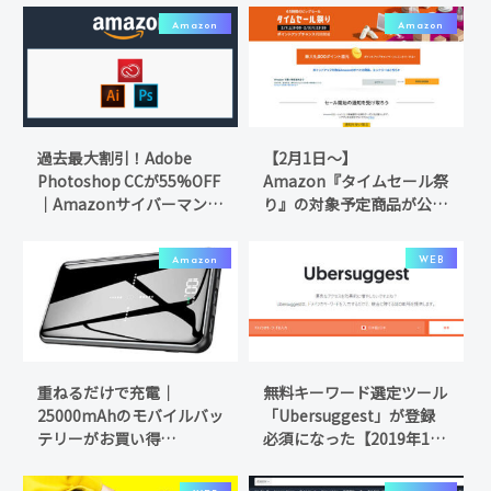
Amazon
Amazon
過去最大割引！Adobe
【2月1日～】
Photoshop CCが55%OFF
Amazon『タイムセール祭
｜Amazonサイバーマンデ
り』の対象予定商品が公開
ー
中！
Amazon
WEB
重ねるだけで充電｜
無料キーワード選定ツール
25000mAhのモバイルバッ
「Ubersuggest」が登録
テリーがお買い得
必須になった【2019年11
【Amazonタイムセール】
月】